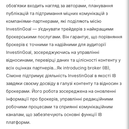
обов'язки входить нагляд за авторами, планування
публікацій та підтримання міцних комунікацій з
компаніями-партнерами, які поділяють місію
InvestinGoal — з'єднувати трейдерів з найкращими
брокерськими послугами. Він гарантує, що порівняння
брокерів є точними та надійними для аудиторії
InvestinGoal, зосереджуючись на управлінні
відносинами, перевірці даних та цілісності контенту у
всіх оцінках партнерів.‌.‌.Як introducing broker (IB),
Сімоне підтримує діяльність InvestinGoal в якості IB
завдяки своєму досвіду в галузі контенту та відносин з
брокерами. Його робота зосереджена на оновленні
інформації про брокерів, управлінні редакційними
робочими процесами та сприянні комунікаційним
каналам, що забезпечують основні функції IB
платформи.