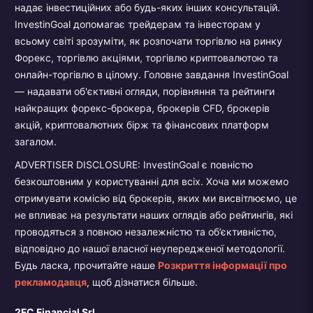
надає інвестиційних або будь-яких інших консультацій.
InvestinGoal допомагає трейдерам та інвесторам у
всьому світі зрозуміти, як розпочати торгівлю на ринку
Форекс, торгівлю акціями, торгівлю криптовалютою та
онлайн-торгівлю в цілому. Головне завдання InvestinGoal
— надавати об'єктивні огляди, порівняння та рейтинги
найкращих форекс-брокера, брокерів CFD, брокерів
акцій, криптовалютних бірж та фінансових платформ
загалом.
ADVERTISER DISCLOSURE: InvestinGoal є повністю
безкоштовним у користуванні для всіх. Хоча ми можемо
отримувати комісію від брокерів, яких ми висвітлюємо, це
не впливає на результати наших оглядів або рейтингів, які
проводяться з повною незалежністю та об’єктивністю,
відповідно до нашої власної неупередженої методології.
Будь ласка, прочитайте наше
Розкриття інформації про
рекламодавця
, щоб дізнатися більше.
2FC Financial Srl