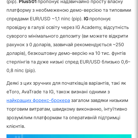
(pip).
Plus501
пропонує надзвичайно просту власну
платформу з необмеженою демо-версією та типовими
спредами EUR/USD ~1,1 піпс (pip).
IG
пропонує
провідну в галузі освіту через IG Academy, відсутність
суворого мінімального депозиту (ви можете відкрити
рахунок з 0 доларів, зазвичай рекомендується ~250
доларів), безкоштовну демо-версію на 10 тис. фунтів
стерлінгів та дуже низькі спред EUR/USD близько 0,6–
0,8 піпс (pip).
Деякі з цих зручних для початківців варіантів, такі як
eToro, AvaTrade та IG, також визнані одними з
найкращих форекс-брокера
загалом завдяки низьким
торговим витратам, швидкому виконанню, інтуїтивно
зрозумілим платформам та оперативній підтримці
клієнтів.