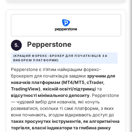
Pepperstone
5.
(КРАЩИЙ ФОРЕКС-БРОКЕР ДЛЯ ПОЧАТКІВЦІВ ЗА
ВИБОРОМ ПЛАТФОРМИ)
Pepperstone є п’ятим найкращим форекс-
брокерem для початківців завдяки
зручним для
новачків платформам (MT4/MT5, cTrader,
TradingView)
,
якісній освіті/підтримці
та
відсутності мінімального депозиту
. Pepperstone
— чудовий вибір для новачків, які хочуть
розвиватися, оскільки ті самі платформи, з яких
вони починають, згодом відкривають доступ до
таких просунутих інструментів, як алгоритмічна
торгівля, власні індикатори та глибина ринку