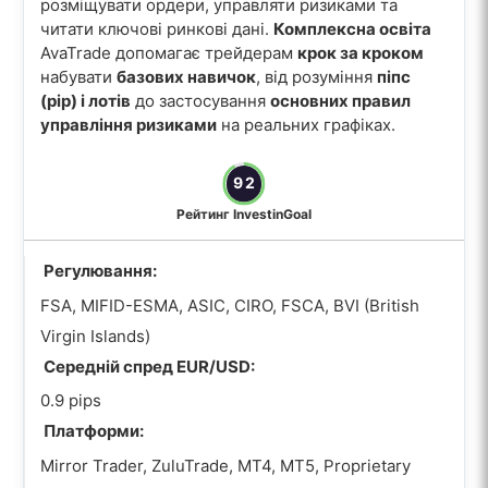
розміщувати ордери, управляти ризиками та
читати ключові ринкові дані.
Комплексна освіта
AvaTrade допомагає трейдерам
крок за кроком
набувати
базових навичок
, від розуміння
піпс
(pip) і лотів
до застосування
основних правил
управління ризиками
на реальних графіках.
92
Рейтинг InvestinGoal
Регулювання:
FSA, MIFID-ESMA, ASIC, CIRO, FSCA, BVI (British
Virgin Islands)
Середній спред EUR/USD:
0.9 pips
Платформи:
Mirror Trader, ZuluTrade, MT4, MT5, Proprietary