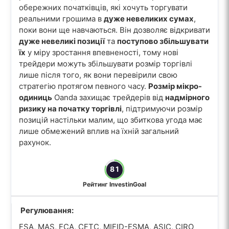
обережних початківців, які хочуть торгувати
реальними грошима в
дуже невеликих сумах
,
поки вони ще навчаються. Він дозволяє відкривати
дуже невеликі позиції
та
поступово збільшувати
їх
у міру зростання впевненості, тому нові
трейдери можуть збільшувати розмір торгівлі
лише після того, як вони перевірили свою
стратегію протягом певного часу.
Розмір мікро-
одиниць
Oanda захищає трейдерів від
надмірного
ризику на початку торгівлі
, підтримуючи розмір
позицій настільки малим, що збиткова угода має
лише обмежений вплив на їхній загальний
рахунок.
81
Рейтинг InvestinGoal
Регулювання:
FSA, MAS, FCA, CFTC, MIFID-ESMA, ASIC, CIRO