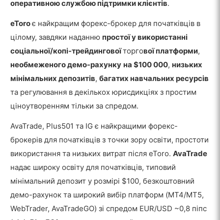
оперативною службою підтримки клієнтів
.
eToro
є найкращим форекс-брокер для початківців в
цілому, завдяки наданню
простої у використанні
соціальної/копі-трейдингової
торго
вої платформи
,
необмеженого демо-рахунку
на $100 000
,
низьких
мінімальних депозитів
,
багатих навчальних ресурсів
та регулювання в декількох юрисдикціях з простим
ціноутворенням тільки за спредом.
AvaTrade, Plus501 та IG є найкращими форекс-
брокерів для початківців з точки зору освіти, простоти
використання та низьких витрат після eToro.
AvaTrade
надає широку освіту для початківців, типовий
мінімальний депозит у розмірі $100, безкоштовний
демо-рахунок та широкий вибір платформ (MT4/MT5,
WebTrader, AvaTradeGO) зі спредом EUR/USD ~0,8 піпс