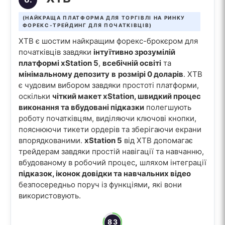
(НАЙКРАЩА ПЛАТФОРМА ДЛЯ ТОРГІВЛІ НА РИНКУ
ФОРЕКС-ТРЕЙДИНГ ДЛЯ ПОЧАТКІВЦІВ)
XTB є шостим найкращим форекс-брокєром для
початківців завдяки
інтуїтивно зрозумілій
платформі xStation 5
,
всебічній освіті
та
мінімальному депозиту
в
розмірі 0 доларів
. XTB
є чудовим вибором завдяки простоті платформи,
оскільки
чіткий макет xStation, швидкий процес
виконання та вбудовані підказки
полегшують
роботу початківцям, виділяючи ключові кнопки,
пояснюючи тикети ордерів та зберігаючи екрани
впорядкованими.
xStation 5
від XTB допомагає
трейдерам завдяки простій навігації та навчанню,
вбудованому в робочий процес
,
шляхом інтеграції
підказок, іконок довідки та навчальних відео
безпосередньо поруч із функціями
,
які вони
використовують.
83