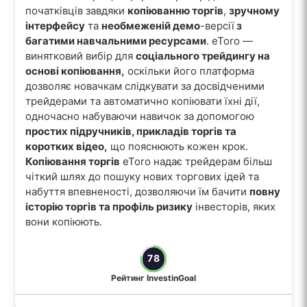
початківців завдяки
копіюванню торгів
,
зручному
інтерфейсу
та
необмеженій демо
-версії
з
багатими навчальними ресурсами
. eToro —
винятковий вибір для
соціального трейдингу на
основі копіювання,
оскільки його платформа
дозволяє новачкам слідкувати за досвідченими
трейдерами та автоматично копіювати їхні дії,
одночасно набуваючи навичок за допомогою
простих підручників, прикладів торгів та
коротких відео,
що пояснюють кожен крок.
Копіювання торгів
eToro надає трейдерам більш
чіткий шлях до пошуку нових торгових ідей та
набуття впевненості, дозволяючи їм бачити
повну
історію торгів та профіль ризику
інвесторів, яких
вони копіюють.
78
Рейтинг InvestinGoal