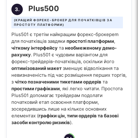
Plus500
3.
(КРАЩИЙ ФОРЕКС-БРОКЕР ДЛЯ ПОЧАТКІВЦІВ ЗА
ПРОСТОТУ ПЛАТФОРМИ)
Plus501 є третім найкращим форекс-брокерem
для початківців завдяки
простоті платформи
,
чіткому інтерфейсу
та
необмеженому демо-
рахунку
. Plus501 є чудовим варіантом для
форекс-трейдерів-початківців, оскільки його
оптимізований макет
зменшує відволікання та
невизначеність під час розміщення перших торгів,
з
чітко позначеними тикетами ордерів
та
простими графіками
, які легко читати. Простота
Plus501 допомагає трейдерам подолати
початковий етап освоєння платформи,
зосередившись лише на кількох основних
елементах (
графіки цін, типи ордерів та базові
засоби контролю ризиків
).