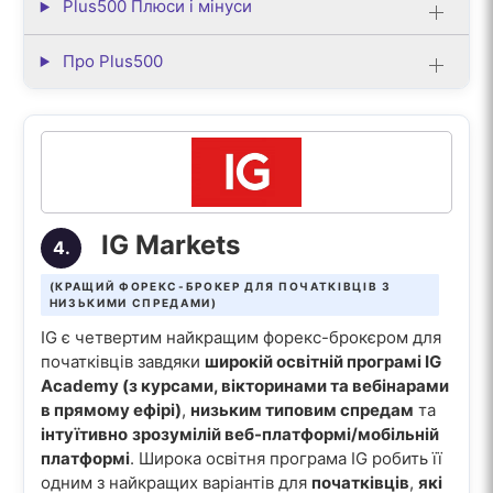
Plus500 Плюси і мінуси
Про Plus500
IG Markets
4.
(КРАЩИЙ ФОРЕКС-БРОКЕР ДЛЯ ПОЧАТКІВЦІВ З
НИЗЬКИМИ СПРЕДАМИ)
IG є четвертим найкращим форекс-брокєром для
початківців завдяки
широкій освітній програмі IG
Academy (з курсами, вікторинами та вебінарами
в прямому ефірі)
,
низьким типовим спредам
та
інтуїтивно
зрозумілій веб-платформі/мобільній
платформі
. Широка освітня програма IG робить її
одним з найкращих варіантів для
початківців
,
які