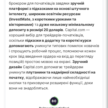
брокєром для початківців завдяки
зручній
платформі з підказками на основі штучного
інтелекту
,
широким освітнім ресурсам
(InvestMate, з короткими уроками та
вікторинами)
та
дуже низькому мінімальному
депозиту в розмірі 20 доларів
. Capital.com —
хороший вибір для трейдерів-початківців,
оскільки
підказки в додатку та короткі курси
допомагають
уникнути типових помилок новачків
і спрощують робочий процес, пояснюючи кожен
крок (від введення ордера на вхід до перегляду
позицій) простою мовою на екрані.
Зручний
дизайн
Capital.com допомагає трейдерам
уникнути
плутанини та надмірної складності на
початку
, відображаючи лише найнеобхідніші
кнопки та приховуючи розширені функції, доки
вони не знадобляться.
80