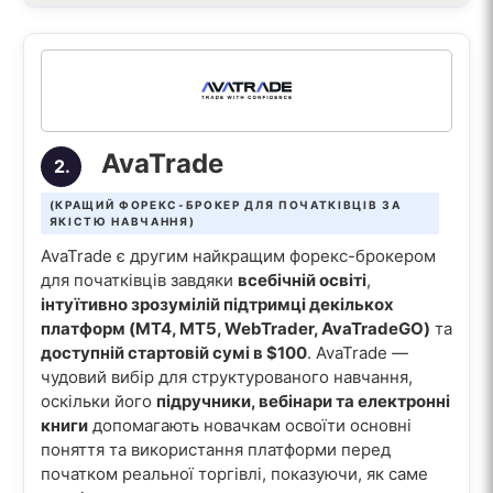
AvaTrade
2.
(КРАЩИЙ ФОРЕКС-БРОКЕР ДЛЯ ПОЧАТКІВЦІВ ЗА
ЯКІСТЮ НАВЧАННЯ)
AvaTrade є другим найкращим форекс-брокером
для початківців завдяки
всебічній освіті
,
інтуїтивно зрозумілій підтримці декількох
платформ (MT4, MT5, WebTrader, AvaTradeGO)
та
доступній стартовій сумі в $100
. AvaTrade —
чудовий вибір для структурованого навчання,
оскільки його
підручники, вебінари та електронні
книги
допомагають новачкам освоїти основні
поняття та використання платформи перед
початком реальної торгівлі, показуючи, як саме