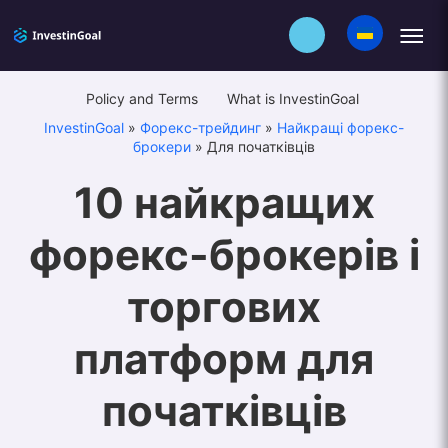
Policy and Terms
What is InvestinGoal
InvestinGoal
»
Форекс-трейдинг
»
Найкращі форекс-
брокери
»
Для початківців
10 найкращих
форекс-брокерів і
торгових
платформ для
початківців