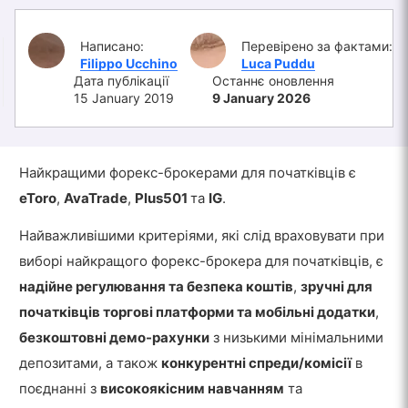
Написано:
Перевірено за фактами:
Filippo Ucchino
Luca Puddu
Дата публікації
Останнє оновлення
15 January 2019
9 January 2026
Найкращими форекс-брокерами для початківців є
eToro
,
AvaTrade
,
Plus501
та
IG
.
Найважливішими критеріями, які слід враховувати при
виборі найкращого форекс-брокера для початківців, є
надійне регулювання та безпека коштів
,
зручні для
початківців торгові платформи та мобільні додатки
,
безкоштовні демо-рахунки
з низькими мінімальними
депозитами, а також
конкурентні спреди/комісії
в
поєднанні з
високоякісним навчанням
та