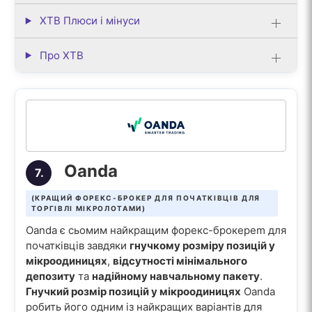
XTB Плюси і мінуси
Про XTB
Oanda
7.
(КРАЩИЙ ФОРЕКС-БРОКЕР ДЛЯ ПОЧАТКІВЦІВ ДЛЯ
ТОРГІВЛІ МІКРОЛОТАМИ)
Oanda є сьомим найкращим форекс-брокерem для
початківців завдяки
гнучкому розміру позицій у
мікроодиницях
,
відсутності мінімального
депозиту
та
надійному навчальному пакету
.
Гнучкий розмір позицій у мікроодиницях
Oanda
робить його одним із найкращих варіантів для