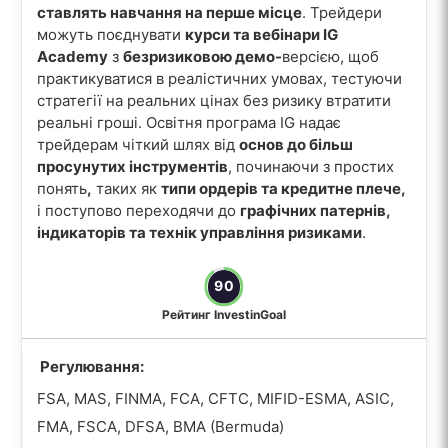
ставлять навчання на перше місце
. Трейдери
можуть поєднувати
курси та вебінари IG
Academy
з
безризиковою демо-
версією, щоб
практикуватися в реалістичних умовах, тестуючи
стратегії на реальних цінах без ризику втратити
реальні гроші. Освітня програма IG надає
трейдерам чіткий шлях від
основ до більш
просунутих інструментів
, починаючи з простих
понять
,
таких як
типи ордерів та кредитне плече,
і поступово переходячи до
графічних патернів,
індикаторів та технік управління ризиками
.
90
Рейтинг InvestinGoal
Регулювання:
FSA, MAS, FINMA, FCA, CFTC, MIFID-ESMA, ASIC,
FMA, FSCA, DFSA, BMA (Bermuda)